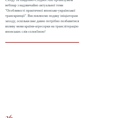
вебінар з надзвичайно актуальної теми
"Особливості практичної японсько-української
транскрипції". Висловлюємо подяку ініціаторам
заходу, оскільки вже давно потрібно позбавитися
впливу мови країни-агресорки на транслітерацію
японських слів солов'їною!
26