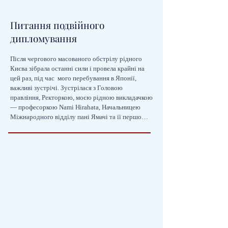
Питання подвійного
дипломування
Після чергового масованого обстрілу рідного 
Києва зібрала останні сили і провела крайні на 
цей раз, під час  мого перебування в Японії, 
важливі зустрічі. Зустрілася з Головою 
правління, Ректоркою, моєю рідною викладачкою 
— професоркою Nami Hirahata, Начальницею 
Міжнародного відділу пані Ямачі та її першою 
заступницею пані Ватанабе з Університету-
партнера КНУ та Навчально-науковий інститут 
філології КНУ імені Тараса Шевченка Тойо. 
Обговорили питання подвійного дипломування! 
Також зустрілася з нашими студентами, які 
перебувають в Університеті Тойо за програмою 
академічної мобільності.