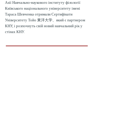
Азії Навчально-наукового інституту філології
Київського національного університету імені
Тараса Шевченка отримали Сертифікати
Університету Тойо 東洋大学、який є партнером
КНУ, і розпочнуть свій новий навчальний рік у
стінах КНУ.
20