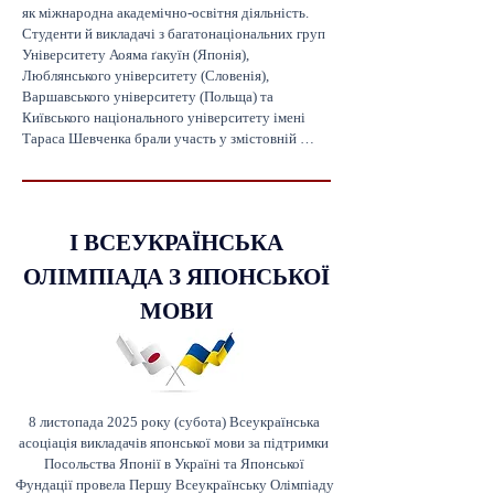
як міжнародна академічно-освітня діяльність.

Студенти й викладачі з багатонаціональних груп 
Університету Аояма ґакуїн (Японія), 
Люблянського університету (Словенія), 
Варшавського університету (Польща) та 
Київського національного університету імені 
Тараса Шевченка брали участь у змістовній 
дискусії японською мовою про літературні 
твори.

Це заняття стало другим після дискусії, що 
відбулася 26 жовтня і була присвячена японській 
І ВСЕУКРАЇНСЬКА
поезії та короткій прозі.

Під час другого заняття учасники обговорювали 
ОЛІМПІАДА З ЯПОНСЬКОЇ
народні пісні й дитячі пісні на тему «зима» в 
різних країнах, а також розширили знання щодо 
МОВИ
звичаїв і обрядовості різних народів.

2025年11月22日オンラインで国際学術教育活動
として日本文学に関する協働授業が行われまし
た。日本の青山学院大学、スロベニアのリュブ
リャナ大学、ポーランドのワルシャワ大学そし
8 листопада 2025 року (субота) Всеукраїнська 
てタラス・シェフチェンコ記念キーウ国立大学
асоціація викладачів японської мови за підтримки 
の多国籍の学生と教師たちが日本語だけを使っ
Посольства Японії в Україні та Японської 
て文学作品について有意義なディスカッション
Фундації провела Першу Всеукраїнську Олімпіаду 