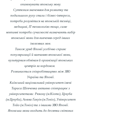
опановувати японську мову.
Суттєвим значенням для розвитку та
подальшого руху стали і бізнес-інтереси,
потреби розумітися на японській техніці,
медицині, IT технологіях тощо, саме
невпинні потреби сучасності визначають вибір
японської мови для вивчення серед інших
іноземних мов.
Також уряд Японії усебічно сприяє
популяризації й навчанню японської мови,
культурним обмінам й організації японських
центрів за кордоном.
Розвивається співробітництво між ЗВО
України та Японії.
Київський національний університет імені
Тараса Шевченка активно співпрацює з
університетами: Рюкоку (м.Кіото), Цукуба
(м.Цукуба), Аояма Ґакуін (м.Токіо), Університет
Тойо (м.Токіо) та з іншими ЗВО Японії.
Японська мова входить до десятки світових