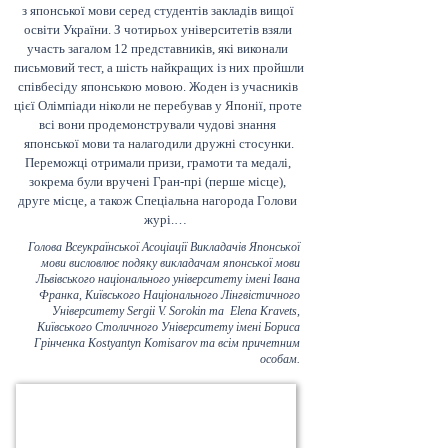
を行いました。前回10月26日に行われた日本文
з японської мови серед студентів закладів вищої 
学作品の詩や短編小説に関するディスカッショ
освіти України. З чотирьох університетів взяли 
ンに引き続き、第2回目となるこの協働授業では
участь загалом 12 представників, які виконали 
各国々の「冬」をテーマにした民謡、童謡など
письмовий тест, а шість найкращих із них пройшли 
を対象に、さらに各民族の習慣や祭祀にまで広
співбесіду японською мовою. Жоден із учасників 
く知識を広げました。
цієї Олімпіади ніколи не перебував у Японії, проте 
всі вони продемонстрували чудові знання 
японської мови та налагодили дружні стосунки.

Переможці отримали призи, грамоти та медалі, 
зокрема були вручені Гран-прі (перше місце), 
друге місце, а також Спеціальна нагорода Голови 
журі.

Головою журі виступив Надзвичайний та 
Голова Всеукраїнської Асоціації Викладачів Японської
Повноважний Посол Японії в Україні пан Масаші 
мови висловлює подяку викладачам японської мови
Накаґоме, а його заступником — Перший секретар 
Львівського національного університету імені Івана
Посольства Японії в Україні пан Асамура. Ми 
Франка, Київського Національного Лінгвістичного
Університету Sergii V. Sorokin та Elena Kravets,
щиро вдячні їм за підтримку та співпрацю, яку 
Київського Столичного Університету імені Бориса
вони люб’язно надали, незважаючи на свою 
Грінченка Kostyantyn Komisarov та всім причетним
зайнятість.

особам.
Також висловлюємо щиру подяку японському 
ресторану Torisho Ukraine за надане приміщення 
та підтримку.

Члени Всіукраїнської асоціації викладачів 
японської мови, які входили до Організаційного 