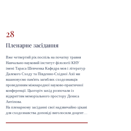
28
Пленарне засідання
Вже четвертий рік поспіль на початку травня 
Навчально-науковий інститут філології КНУ 
імені Тараса Шевченка Кафедра мов і літератур 
Далекого Сходу та Південно-Східної Азії ми 
вшановуємо пам'ять загиблих сходознавців 
проведенням міжнародної науково-практичної 
конференції. Цьогоріч захід розпочали із 
відкриттям меморіального простору Дениса 
Антіпова.

На пленарному засіданні свої надзвичайно цікаві 
для сходознавства доповіді виголосили доцентка 
кафедри міжнародних відносин НаУКМА 
Мрідула Гош, завідувач кафедри японської мови і 
перекладу Факультету східних мов Київського 