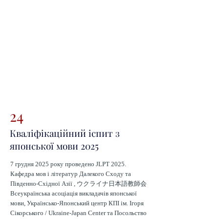
24
Кваліфікаційний іспит з
японської мови 2025
7 грудня 2025 року проведено JLPT 2025.
Кафедра мов і літератур Далекого Сходу та
Південно-Східної Азії
,
ウクライナ日本語教師会
Всеукраїнська асоціація викладачів японської
мови
,
Українсько-Японський центр КПІ ім. Ігоря
Сікорського / Ukraine-Japan Center
та
Посольство