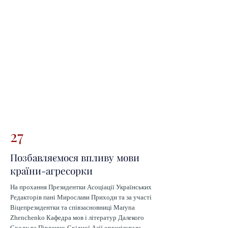
столичного університету імені Бориса Грінченка 
Костянтин Комісаров Kostyantyn Komisarov , 
незалежний дослідник Станіслав Мартинюк 
Stanislav Martynyuk та наукова співробітниця 
Інституту Сходознавства ім.А.Ю.Кримського 
НАН України Євгенія Гобова. Після обіду 
заплановані секційні засідання. Усі бажаючі 
можуть доєднатися за покликаннями, 
зазначеними у Програмі конференції, яка є на 
сайті ННІФ.
27
Позбавляємося впливу мови
країни-агресорки
На прохання Президентки Асоціації Українських
Редакторів пані Мирослави Приходи та за участі
Віцепрезидентки та співзасновниці
Maryna
Zhenchenko
Кафедра мов і літератур Далекого
Сходу та Південно-Східної Азії
організувала