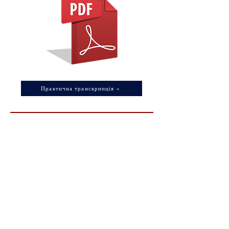
私たちの大きな励みとなります。

また会場提供をはじめご支援・ご協賛をいただい
た日本食レストラン Torisho Ukraine にも感謝申し
上げます。

日本語オリンピック実行委員会のウクライナ日本
語教師会員のみなさん、各大学での予選に参加し
た皆さんがいっしょになり、深夜早朝にかけての
空襲や停電の中、初めての試みであるこの行事が
無事に達成できました。
Практична транскрипція »