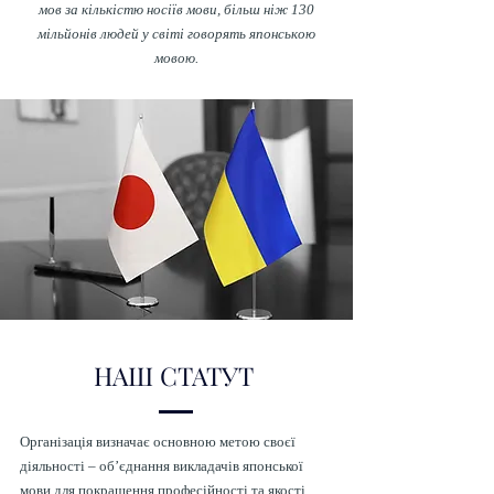
мов за кількістю носіїв мови, більш ніж 130
мільйонів людей у ​​світі говорять японською
мовою.
НАШ СТАТУТ
Організація визначає основною метою своєї
діяльності – об’єднання викладачів японської
мови для покращення професійності та якості