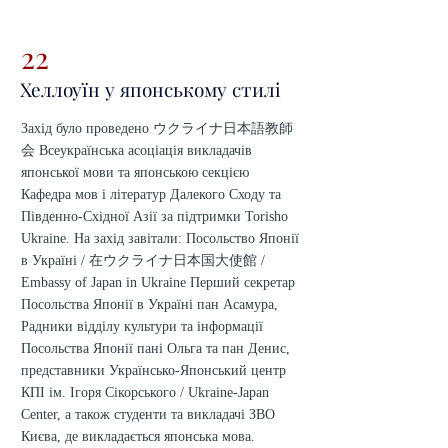
22
Хеллоуїн у японському стилі
Захід було проведено ウクライナ日本語教師
会 Всеукраїнська асоціація викладачів
японської мови та японською секцією
Кафедра мов і літератур Далекого Сходу та
Південно-Східної Азії за підтримки Torisho
Ukraine. На захід завітали: Посольство Японії
в Україні / 在ウクライナ日本国大使館 /
Embassy of Japan in Ukraine Перший секретар
Посольства Японії в Україні пан Асамура,
Радники відділу культури та інформації
Посольства Японії пані Ольга та пан Денис,
представники Українсько-Японський центр
КПІ ім. Ігоря Сікорського / Ukraine-Japan
Center, а також студенти та викладачі ЗВО
Києва, де викладається японська мова.