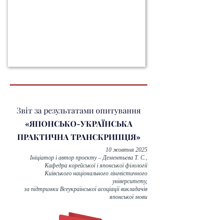
комітету Олімпіади, а також усі студенти, що 
брали участь у відбіркових етапах у своїх 
університетах, спільними зусиллями змогли 
успішно провести цей захід — попри повітряні 
тривоги, відключення електроенергії та інші 
труднощі. Це була перша спроба такого масштабу, 
і вона завершилася успішно.

2025年11月8日（土）、ウクライナ日本語教師会
は、在ウクライナ日本国大使館および国際交流基
金のご支援のもと、ウクライナの高等教育機関の
学生を対象とした「第1回ウクライナ日本語オリ
Звіт за результатами опитування
ンピック」を開催しました。各大学の代表12名が
筆記テスト、そしてそのうち上位6名が日本語面
«ЯПОНСЬКО-УКРАЇНСЬКА
接を受けました。本大会の参加者は日本に滞在し
ПРАКТИЧНА ТРАНСКРИПЦІЯ»
たことがありません。しかし皆がすばらしい日本
語の能力を発揮し親交を深めました。優勝、準優
10 жовтня 2025
Ініціатор і автор проєкту – Дементьєва Т. С.,
勝、審査委員長特別賞をはじめ参加者のみなさん
Кафедра корейської і японської філології
にはそれぞれ商品と賞状、メダルが授与されまし
Київського національного лінгвістичного
た。

університету,
審査委員長は、在ウクライナ日本国特命全権大使
за підтримки Всеукраїнської асоціації викладачів
の中込正志様、副委員長は在ウクライナ日本国大
японської мови
使館一等書記官の浅村様が務められました。ご多
忙中にもかかわらず快くご協力いただけたことは